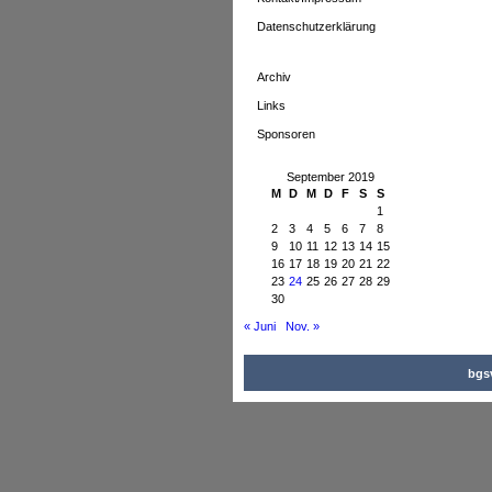
Datenschutzerklärung
Archiv
Links
Sponsoren
September 2019
M
D
M
D
F
S
S
1
2
3
4
5
6
7
8
9
10
11
12
13
14
15
16
17
18
19
20
21
22
23
24
25
26
27
28
29
30
« Juni
Nov. »
bgsv