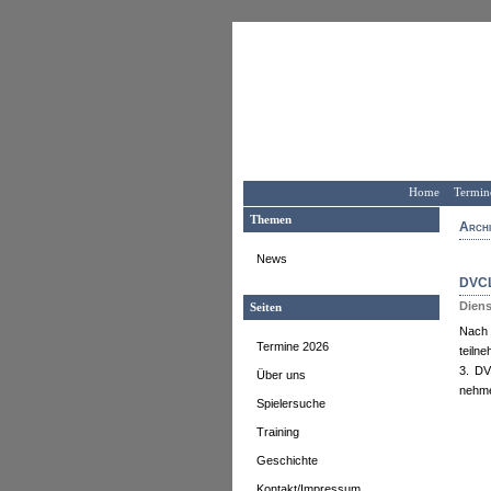
Home
Termin
Themen
Archi
News
DVCL
Diens
Seiten
Nach 
Termine 2026
teiln
3. DV
Über uns
nehme
Spielersuche
Training
Geschichte
Kontakt/Impressum