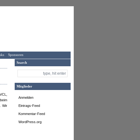
nks
Sponsoren
Search
Mitglieder
DVCL,
Anmelden
 beim
. Wir
Eintrags-Feed
Kommentar-Feed
WordPress.org