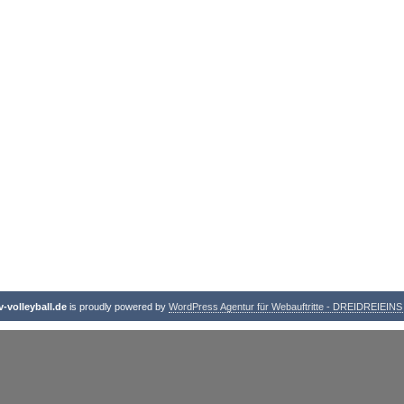
-volleyball.de
is proudly powered by
WordPress Agentur für Webauftritte - DREIDREIEIN