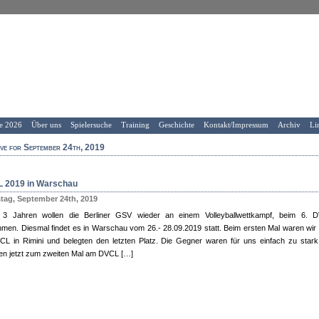
e 2026
Über uns
Spielersuche
Training
Geschichte
Kontakt/Impressum
Archiv
Li
ve for September 24th, 2019
 2019 in Warschau
tag, September 24th, 2019
3 Jahren wollen die Berliner GSV wieder an einem Volleyballwettkampf, beim 6. 
ehmen. Diesmal findet es in Warschau vom 26.- 28.09.2019 statt. Beim ersten Mal waren wir
CL in Rimini und belegten den letzten Platz. Die Gegner waren für uns einfach zu stark
n jetzt zum zweiten Mal am DVCL […]