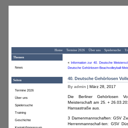
Home
Termine 2026
Über uns
Spielersuche
Tr
Themen
«
Information zur 40. Deutsche Meistersc
News
Deutsche Gehörlosen-Beachvolleyball-Meis
40. Deutsche Gehörlosen Volle
Seiten
By admin
| März 28, 2017
Termine 2026
Die Berliner Gehörlosen Vol
Über uns
Meisterschaft am 25. + 26.03.20
Spielersuche
Hansastraße aus.
Training
3 Damenmannschaften: GSV Zwi
Geschichte
Herrenmannschaf-ten: GSV Düss
Kontakt/Impressum