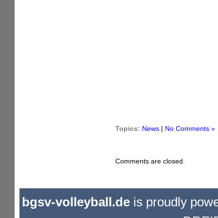
Topics:
News
|
No Comments »
Comments are closed.
bgsv-volleyball.de
is proudly pow