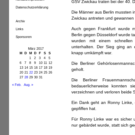
GSV Zwickau traten bei der 40. 
Datenschutzerklärung
Die Männer aus Berlin mussten im
Zwickau antreten und gewannen m
Archiv
Auch gegen Frankfurt wurde m
Links
Berlin gegen Düsseldorf wurde ta
Sponsoren
wurden mit einem schnellen 
unterhalten. Der Sieg ging an d
März 2017
knapp umkämpft war.
M
D
M
D
F
S
S
1
2
3
4
5
6
7
8
9
10
11
12
Die Berliner Gehörlosenmannsc
13
14
15
16
17
18
19
geholt.
20
21
22
23
24
25
26
27
28
29
30
31
Die Berliner Frauenmannsc
« Feb.
Aug. »
bedauerlicherweise konnten 
verzeichnen und verloren beide Sp
Ein Dank geht an Ronny Linke, d
gepfiffen hat.
Für Ronny Linke war es sicher 
nur gebärdet wurde, statt sich g