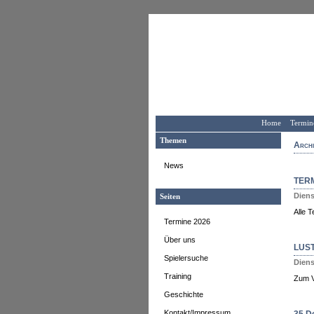
Home
Termin
Themen
Archi
News
TER
Diens
Seiten
Alle 
Termine 2026
Über uns
LUST
Spielersuche
Diens
Training
Zum
Geschichte
Kontakt/Impressum