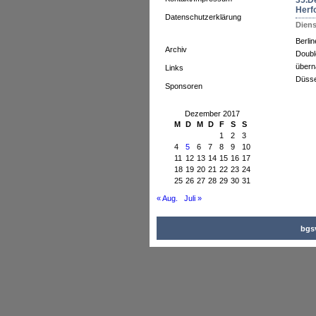
35.D
Herf
Datenschutzerklärung
Diens
Berli
Archiv
Doubl
übern
Links
Düsse
Sponsoren
Dezember 2017
M
D
M
D
F
S
S
1
2
3
4
5
6
7
8
9
10
11
12
13
14
15
16
17
18
19
20
21
22
23
24
25
26
27
28
29
30
31
« Aug.
Juli »
bgsv