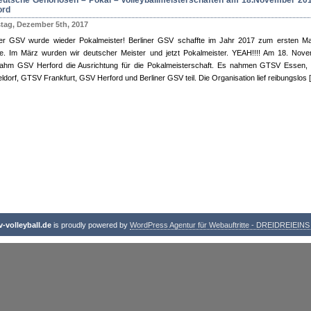
eutsche Gehörlosen – Pokal – Volleyballmeisterschaften am 18.November 201
ord
tag, Dezember 5th, 2017
ner GSV wurde wieder Pokalmeister! Berliner GSV schaffte im Jahr 2017 zum ersten Ma
e. Im März wurden wir deutscher Meister und jetzt Pokalmeister. YEAH!!!! Am 18. Nov
ahm GSV Herford die Ausrichtung für die Pokalmeisterschaft. Es nahmen GTSV Essen
ldorf, GTSV Frankfurt, GSV Herford und Berliner GSV teil. Die Organisation lief reibungslos 
-volleyball.de
is proudly powered by
WordPress Agentur für Webauftritte - DREIDREIEIN