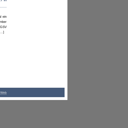
7 in
l ein
ember
, GSV
[…]
S Web