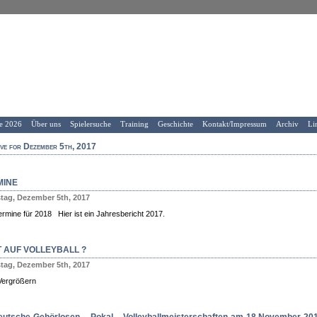
e 2026
Über uns
Spielersuche
Training
Geschichte
Kontakt/Impressum
Archiv
Li
ve for Dezember 5th, 2017
MINE
tag, Dezember 5th, 2017
Termine für 2018 Hier ist ein Jahresbericht 2017.
 AUF VOLLEYBALL ?
tag, Dezember 5th, 2017
 Vergrößern