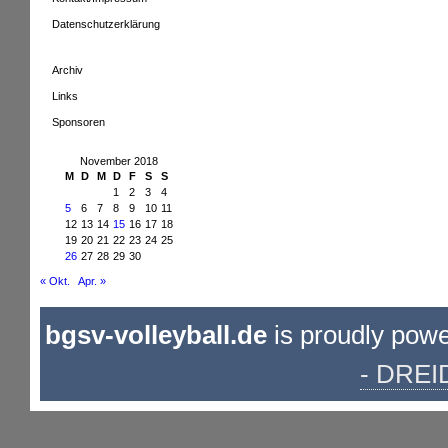
Datenschutzerklärung
Archiv
Links
Sponsoren
November 2018
M
D
M
D
F
S
S
1
2
3
4
5
6
7
8
9
10
11
12
13
14
15
16
17
18
19
20
21
22
23
24
25
26
27
28
29
30
« Okt.
Apr. »
bgsv-volleyball.de
is proudly pow
- DREI