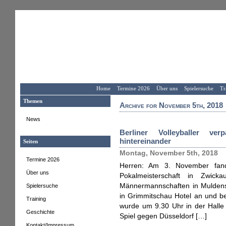
Home
Termine 2026
Über uns
Spielersuche
Tr
Themen
Archive for November 5th, 2018
News
Berliner Volleyballer ve
hintereinander
Seiten
Montag, November 5th, 2018
Termine 2026
Herren: Am 3. November fand
Über uns
Pokalmeisterschaft in Zwick
Männermannschaften in Muldenst
Spielersuche
in Grimmitschau Hotel an und ber
Training
wurde um 9.30 Uhr in der Halle 
Geschichte
Spiel gegen Düsseldorf […]
Kontakt/Impressum